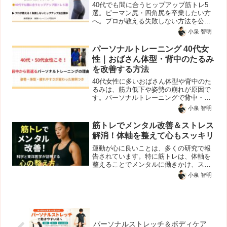
40代でも間に合うヒップアップ筋トレ5
選。ピーマン尻・四角尻を卒業したい方
へ。プロが教える失敗しない方法を公開
中！
小泉 智明
パーソナルトレーニング 40代女
性｜おばさん体型・背中のたるみ
を改善する方法
40代女性に多いおばさん体型や背中のた
るみは、筋力低下や姿勢の崩れが原因で
す。パーソナルトレーニングで背中・
脇・お尻を整えることで、見た目の印象
小泉 智明
は大きく変わります。
筋トレでメンタル改善＆ストレス
解消！体軸を整えて心もスッキリ
運動が心に良いことは、多くの研究で報
告されています。特に筋トレは、体軸を
整えることでメンタルに働きかけ、スト
レスをやわらげる効果が期待できます。
小泉 智明
※効果には個人差があります。持病や体
調に不安がある場合は医師に相談してく
ださい。筋トレと心の関係...
パーソナルストレッチ＆ボディケア