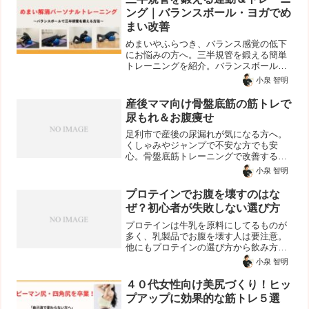
ング｜バランスボール・ヨガでめ
まい改善
めまいやふらつき、バランス感覚の低下
にお悩みの方へ。三半規管を鍛える簡単
トレーニングを紹介。バランスボールや
ヨガ、自宅でできる体操で、感覚器官を
小泉 智明
活性化して不調を改善しましょう。
産後ママ向け骨盤底筋の筋トレで
尿もれ＆お腹痩せ
足利市で産後の尿漏れが気になる方へ。
くしゃみやジャンプで不安な方でも安
心。骨盤底筋トレーニングで改善する方
法を解説。お腹痩せや体型戻しにも効果
小泉 智明
的。簡単にできる筋トレを紹介。
プロテインでお腹を壊すのはな
ぜ？初心者が失敗しない選び方
プロテインは牛乳を原料にしてるものが
多く、乳製品でお腹を壊す人は要注意。
他にもプロテインの選び方から飲み方ま
で、初心者向けに解説しています。
小泉 智明
４０代女性向け美尻づくり！ヒッ
プアップに効果的な筋トレ５選