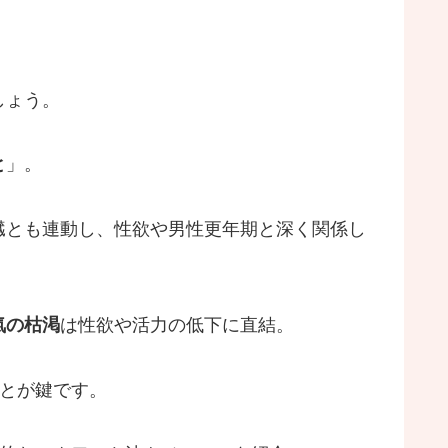
しょう。
と
」。
臓とも連動し、性欲や男性更年期と深く関係し
氣の枯渇
は性欲や活力の低下に直結。
ことが鍵です。