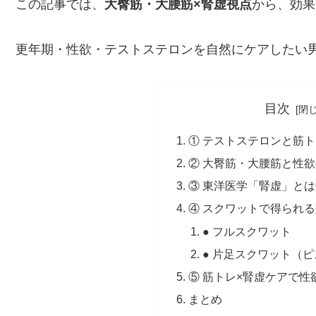
この記事では、
大臀筋・大腰筋×腎虚視点
から、効果
更年期・性欲・テストステロンを自然にケアしたい
目次
① テストステロンと筋
② 大臀筋・大腰筋と性
③ 東洋医学「腎虚」と
④ スクワットで得られ
● フルスクワット
● 片足スクワット（
⑤ 筋トレ×腎虚ケアで性
まとめ