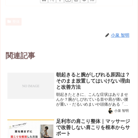
整体
小泉 智明
関連記事
朝起きると腕がしびれる原因は？
そのまま放置してはいけない理由
と改善方法
朝起きたときに、こんな症状はありませ
んか？腕がしびれている首や肩が痛い腰
が重い・だるいめまいや頭痛がある「時
間が経てば治るから大丈夫」と思って放
小泉 智明
置している方も多いですが、それは身体
からのサインかもしれません。なお、
足利市の肩こり整体｜マッサージ
「朝起きても疲れが取れない...
で改善しない肩こりを根本からサ
ポート