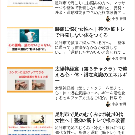
足利市で肩こりにお悩みの方へ。マッサ
ージや整体で改善しない理由と、姿勢・
呼吸・運動機能まで含めた根本改善アプ
ローチを解説します。
小泉 智明
腰痛に悩む女性へ｜整体×筋トレ
で再発しない体をつくる
足利市で腰痛に悩んでいる方へ。「整体
に通っても腰痛がなかなか改善しな
い…」「運動した方がいいと言われて
も、そもそも怖くて動けない…」そんな
小泉 智明
お悩みを抱えている方はいませんか？足
利市で、腰痛に悩む方に向けて整体と筋
太陽神経叢（第３チャクラ）で整
トレ（コンディショニング）を組...
える心・体・潜在意識のエネルギ
ー
太陽神経叢（第３チャクラ）を整えて、
心・体・潜在意識のエネルギーを活性化
するセルフケア方法をご紹介。日常で簡
単にできる3つのスピリチュアルツボで自
小泉 智明
信・意志・感情のバランスを整えます。
足利市で足のむくみに悩む40代
女性へ｜整体×筋トレで根本改善
足利市で足のむくみ・冷え・疲れに悩む
40代女性へ。整体と運動（筋トレ）を組