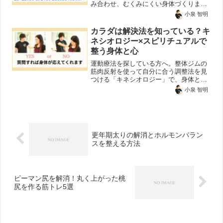
み合わせ、むくみにくい身体づくりまで
サポートするパーソナルジム。トレーナ
小泉 智明
ー歴20年・2000人以上の指導実績。
カラダは解決法を知っている？キ
ネシオロジー×スピリチュアルで
整う身体と心
運動療法を探している方へ。整体ジムの
筋肉反射を使って自分に合う調整法を見
つける「キネシオロジー」で、身体と心
をやさしく整えませんか？初心者にもわ
小泉 智明
かりやすく解説します。
更年期太りの解消とホルモンバラン
スを整える方法
ピーマン尻を解消！丸く上がった桃
尻を作る筋トレ5選