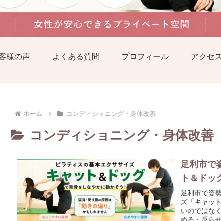
客様の声
よくある質問
プロフィール
アクセ
ホーム
コンディショニング・身体改善
コンディショニング・身体改善
足利市で
ト＆ドッ
足利市で姿
ズ「キャッ
いのではな
める・反ら