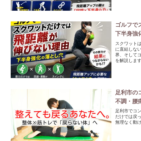
ゴルフで
下半身強
スクワット
に直結しな
界、そして
を解説しま
足利市の
不調・腰
足利市でコン
だけでは戻
無理なく動