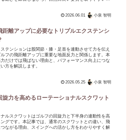
ましょう。
2026.06.01
小泉 智明
飛距離アップに必要なトリプルエクステンシ
？
クステンションは股関節・膝・足首を連動させて力を伝え
ゴルフの飛距離アップに重要な地面反力と関係します。本
筋力だけでは飛ばない理由と、パフォーマンス向上につな
使い方を解説します。
2026.05.25
小泉 智明
回旋力を高めるローテーショナルスクワット
ョナルスクワットはゴルフの回旋力と下半身の連動性を高
ニングです。本記事では、通常のスクワットとの違い、飛
につながる理由、スイングへの活かし方をわかりやすく解