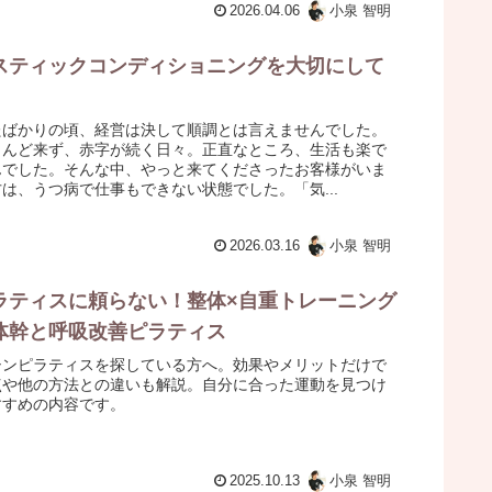
2026.04.06
小泉 智明
スティックコンディショニングを大切にして
たばかりの頃、経営は決して順調とは言えませんでした。
とんど来ず、赤字が続く日々。正直なところ、生活も楽で
んでした。そんな中、やっと来てくださったお客様がいま
は、うつ病で仕事もできない状態でした。「気...
2026.03.16
小泉 智明
ラティスに頼らない！整体×自重トレーニング
体幹と呼吸改善ピラティス
シンピラティスを探している方へ。効果やメリットだけで
点や他の方法との違いも解説。自分に合った運動を見つけ
すすめの内容です。
2025.10.13
小泉 智明