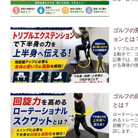
体を目指し
ゴルフの
ョンとは
トリプルエ
る動きで、
記事では、
がる身体の
ゴルフの
とは？
ローテーシ
めるトレー
距離アップ
説します。