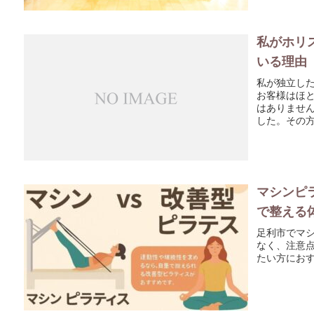
私がホリ
いる理由
私が独立し
お客様はほ
はありませ
した。その方
マシンピ
で整える
足利市でマ
なく、注意
たい方にお