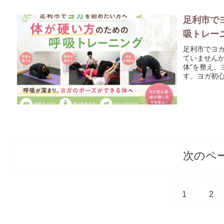
足利市で
吸トレー
足利市でヨ
ていません
体”を整え
す。ヨガ初
次のペ
1
2