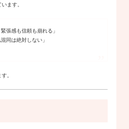
ています。
。緊張感も信頼も崩れる」
私混同は絶対しない」
ます。