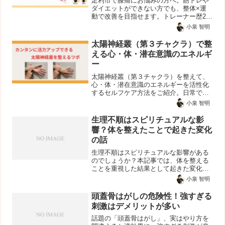
足利市で膝痛にお悩みの方へ。筋トレや
ダイエットができない方でも、整体×運
動で改善を目指せます。トレーナー歴20
年・2000人以上の指導実績、NSCA-CPT
小泉 智明
保有。膝に負担をかけずに動ける体へ。
太陽神経叢（第３チャクラ）で整
える心・体・潜在意識のエネルギ
ー
太陽神経叢（第３チャクラ）を整えて、
心・体・潜在意識のエネルギーを活性化
するセルフケア方法をご紹介。日常で簡
単にできる3つのスピリチュアルツボで自
小泉 智明
信・意志・感情のバランスを整えます。
生理不順はスピリチュアルな影
響？体を整えたことで起きた変化
の話
生理不順はスピリチュアルな影響がある
のでしょうか？本記事では、体を整える
ことを重視した結果として起きた変化の
事例を紹介します。女性の体のリズムや
小泉 智明
不調との向き合い方、整えてから鍛える
という考え方について解説します。
頭蓋骨はがしの危険性！強すぎる
刺激はデメリットが多い
話題の「頭蓋骨はがし」、実はやり方を