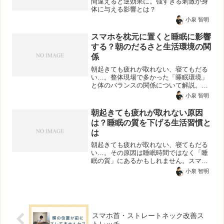
間違えると逆効果に。強すぎる刺激が身
体に与える影響とは？
小泉 智明
スマホを枕元に置くと睡眠に影響
する？朝のだるさと生活環境の関
係
朝起きても疲れが取れない、寝てもだる
い…。整体現場で多かった「睡眠環境」
と体のバランスの関係について解説。ス
マホを枕元に置く習慣や生活環境を見直
小泉 智明
した事例も紹介します。
朝起きても疲れが取れない原因
は？睡眠の質を下げる生活習慣と
は
朝起きても疲れが取れない、寝てもだる
い…。その原因は睡眠時間ではなく「睡
眠の質」にあるかもしれません。スマホ
習慣や寝室環境、首肩の緊張など、整体
小泉 智明
現場で多かった原因と改善方法を解説し
ます。
スマホ首・ストレートネック改善ス
トレッチ