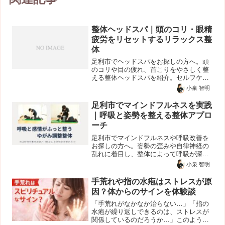
整体ヘッドスパ｜頭のコリ・眼精
疲労をリセットするリラックス整
体
足利市でヘッドスパをお探しの方へ。頭
のコリや目の疲れ、首こりをやさしく整
える整体ヘッドスパを紹介。セルフケア
方法や効果もわかりやすく解説します。
小泉 智明
足利市でマインドフルネスを実践
｜呼吸と姿勢を整える整体アプロ
ーチ
足利市でマインドフルネスや呼吸改善を
お探しの方へ。姿勢の歪みや自律神経の
乱れに着目し、整体によって呼吸が深く
なる身体づくりをサポートします。スト
小泉 智明
レスや疲れやすさが気になる方にもおす
すめです。
手荒れや指の水疱はストレスが原
因？体からのサインを体験談
「手荒れがなかなか治らない…」「指の
水疱が繰り返しできるのは、ストレスが
関係しているのだろうか…」このような