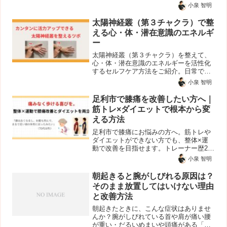
疑問を感じている方も多いのではないで
小泉 智明
しょうか。この記事では、手荒れや指の
水疱とストレスの関係について、一般的
太陽神経叢（第３チャクラ）で整
に言われていることと、私...
える心・体・潜在意識のエネルギ
ー
太陽神経叢（第３チャクラ）を整えて、
心・体・潜在意識のエネルギーを活性化
するセルフケア方法をご紹介。日常で簡
単にできる3つのスピリチュアルツボで自
小泉 智明
信・意志・感情のバランスを整えます。
足利市で膝痛を改善したい方へ｜
筋トレ×ダイエットで根本から変
える方法
足利市で膝痛にお悩みの方へ。筋トレや
ダイエットができない方でも、整体×運
動で改善を目指せます。トレーナー歴20
年・2000人以上の指導実績、NSCA-CPT
小泉 智明
保有。膝に負担をかけずに動ける体へ。
朝起きると腕がしびれる原因は？
そのまま放置してはいけない理由
と改善方法
朝起きたときに、こんな症状はありませ
んか？腕がしびれている首や肩が痛い腰
が重い・だるいめまいや頭痛がある「時