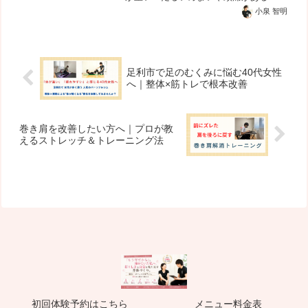
間が経てば治るから大丈夫」と思って放
小泉 智明
置している方も多いですが、それは身体
からのサインかもしれません。なお、
「朝起きても疲れが取れない...
足利市で足のむくみに悩む40代女性
へ｜整体×筋トレで根本改善
巻き肩を改善したい方へ｜プロが教
えるストレッチ＆トレーニング法
初回体験予約はこちら
メニュー料金表