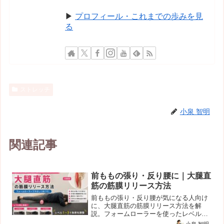
▶
プロフィール・これまでの歩みを見
る
ストレッチ
小泉 智明
関連記事
前ももの張り・反り腰に｜大腿直
筋の筋膜リリース方法
前ももの張り・反り腰が気になる人向け
に、大腿直筋の筋膜リリース方法を解
説。フォームローラーを使ったレベル別
のやり方や、痛い時の調整法、骨盤前傾