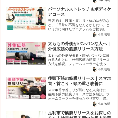
小泉 智明
との関係も紹介します。
パーソナルストレッチ＆ボディケ
アコース
当店では、腰痛・肩こり・体のゆがみな
ど、「日常の不調をなんとかしたい」と
いう方に向けたプログラムをご提供して
います。単なるリラクゼーションではな
小泉 智明
く、筋肉の硬さや関節の動きに着目しな
がら、体を“動かしやすい状態”へ整えて
太ももの外側がパンパンな人へ｜
いきます。そのため、そ...
外側広筋の筋膜リリース方法
太ももの外側が張る・脚がパンパンに疲
れる人向けに、外側広筋の筋膜リリース
方法を解説。フォームローラーを使った
レベル別のやり方や、痛い時の調整法、
小泉 智明
脚痩せ・O脚との関係も紹介します。
後頭下筋の筋膜リリース｜スマホ
首・首こり・頭の重さ改善に
スマホ首や首こりが気になる人向けに、
後頭下筋の筋膜リリース方法を解説。フ
ォームローラーを使ったやり方や、強く
押しすぎないコツ、首まわりを安全にほ
小泉 智明
ぐすポイントを紹介します。
足利市で筋膜リリースをお探しの