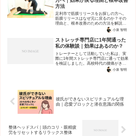
方へ｜効果が戻る理由と根本改善
方法
足利市で筋膜リリースをお探しの方へ。
筋膜リリースはなぜ元に戻るのか？その
理由と、根本改善のための方法を解説。
足利で体を本気で変えたい方におすすめ
小泉 智明
です。
ストレッチ専門店に1年間通った
私の体験談｜効果はあるのか？
トレーナーとして活動していた私は、実
際に1年間ストレッチ専門店に通って効果
を検証しました。高校時代の腰痛がきっ
かけ私がストレッチに興味を持ったの
小泉 智明
は、高校時代の腰痛がきっかけです。あ
る日、歩くのもつらいほどの腰痛にな
り、日常生活にも支障が出る...
彼氏ができないスピリチュアルな理
由｜恋愛ブロックと潜在意識の関係
整体ヘッドスパ｜頭のコリ・眼精疲
労をリセットするリラックス整体