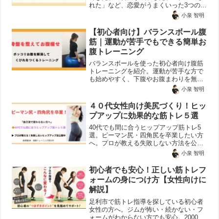
れた」など、恋愛がうまくいった3つの実
例を紹介します。
小泉 智明
【初心者向け】バランスボール腹
筋｜運動が苦手でもできる簡単お
腹トレーニング
バランスボールを使った初心者向け腹筋
トレーニングを紹介。運動が苦手な方で
も始めやすく、下腹やお腹まわりを無理
なく鍛えられる簡単エクササイズを解説
小泉 智明
します。
４０代女性向け美尻づくり！ヒッ
プアップに効果的な筋トレ５選
40代でも間に合うヒップアップ筋トレ5
選。ピーマン尻・四角尻を卒業したい方
へ。プロが教える失敗しない方法を公開
中！
小泉 智明
初心者でも安心！正しい筋トレフ
ォームの身につけ方【女性向けに
解説】
足利市で筋トレ指導を探している初心者
女性の方へ。ジムが怖い・続かない・フ
ォームがわからない方でも安心。2000人