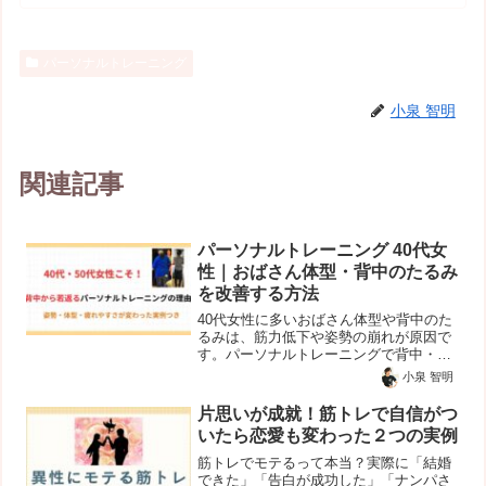
パーソナルトレーニング
小泉 智明
関連記事
パーソナルトレーニング 40代女
性｜おばさん体型・背中のたるみ
を改善する方法
40代女性に多いおばさん体型や背中のた
るみは、筋力低下や姿勢の崩れが原因で
す。パーソナルトレーニングで背中・
脇・お尻を整えることで、見た目の印象
小泉 智明
は大きく変わります。
片思いが成就！筋トレで自信がつ
いたら恋愛も変わった２つの実例
筋トレでモテるって本当？実際に「結婚
できた」「告白が成功した」「ナンパさ