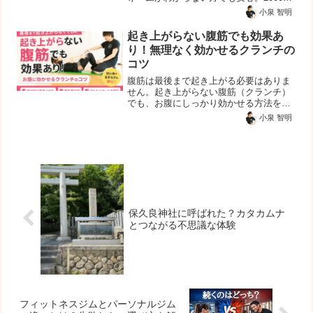
以上の指導経験から動きのクセを改善
小泉 智明
し、効かせるトレーニングを提供。実際
の指導動画も掲載中。
起き上がらない腹筋でも効果あ
り！無理なく効かせるクランチの
コツ
腹筋は最後まで起き上がる必要はありま
せん。起き上がらない腹筋（クランチ）
でも、お腹にしっかり効かせる方法を解
説。腕の使い方や内もものポイント、首
小泉 智明
が痛くならないコツまで分かりやすく紹
介します。
保久良神社に呼ばれた？カタカムナ
とつながる不思議な体験
フィットネスジムとパーソナルジム